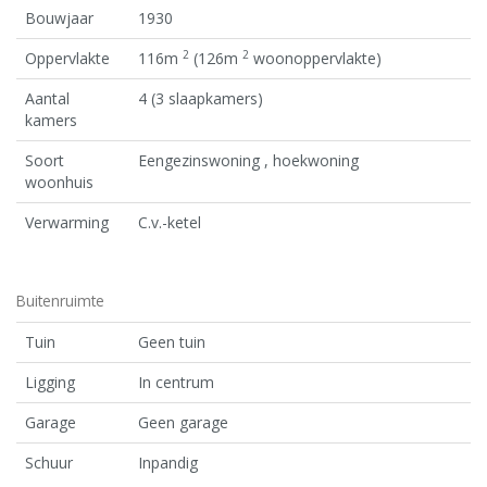
Bouwjaar
1930
2
2
Oppervlakte
116m
(126m
woonoppervlakte)
Aantal
4 (3 slaapkamers)
kamers
Soort
Eengezinswoning , hoekwoning
woonhuis
Verwarming
C.v.-ketel
Buitenruimte
Tuin
Geen tuin
Ligging
In centrum
Garage
Geen garage
Schuur
Inpandig