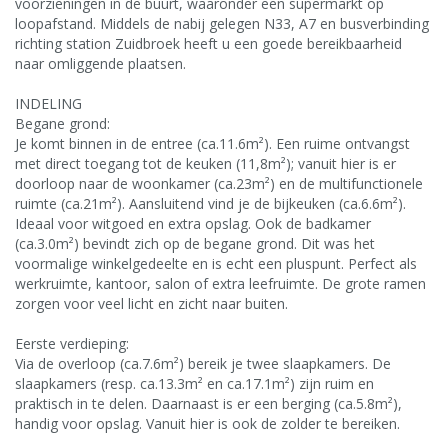
voorzieningen in de buurt, waaronder een supermarkt op
loopafstand. Middels de nabij gelegen N33, A7 en busverbinding
richting station Zuidbroek heeft u een goede bereikbaarheid
naar omliggende plaatsen.
INDELING
Begane grond:
Je komt binnen in de entree (ca.11.6m²). Een ruime ontvangst
met direct toegang tot de keuken (11,8m²); vanuit hier is er
doorloop naar de woonkamer (ca.23m²) en de multifunctionele
ruimte (ca.21m²). Aansluitend vind je de bijkeuken (ca.6.6m²).
Ideaal voor witgoed en extra opslag. Ook de badkamer
(ca.3.0m²) bevindt zich op de begane grond. Dit was het
voormalige winkelgedeelte en is echt een pluspunt. Perfect als
werkruimte, kantoor, salon of extra leefruimte. De grote ramen
zorgen voor veel licht en zicht naar buiten.
Eerste verdieping:
Via de overloop (ca.7.6m²) bereik je twee slaapkamers. De
slaapkamers (resp. ca.13.3m² en ca.17.1m²) zijn ruim en
praktisch in te delen. Daarnaast is er een berging (ca.5.8m²),
handig voor opslag. Vanuit hier is ook de zolder te bereiken.