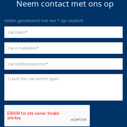
Neem contact met ons op
Velden gemarkeerd met een
*
zijn verplicht.
Uw
naam
*
Uw
e-
mailadres
Uw
*
telefoonnummer
*
Uw
bericht