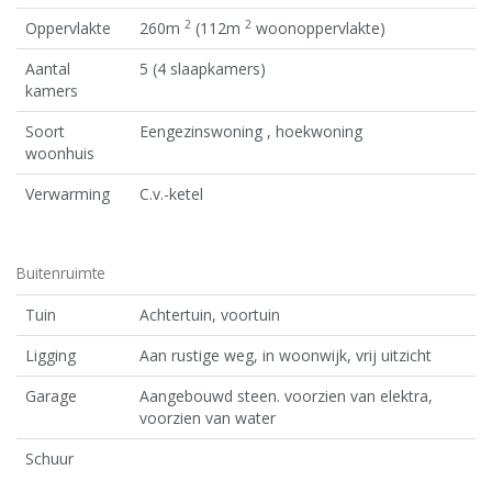
2
2
Oppervlakte
260m
(112m
woonoppervlakte)
Aantal
5 (4 slaapkamers)
kamers
Soort
Eengezinswoning , hoekwoning
woonhuis
Verwarming
C.v.-ketel
Buitenruimte
Tuin
Achtertuin, voortuin
Ligging
Aan rustige weg, in woonwijk, vrij uitzicht
Garage
Aangebouwd steen. voorzien van elektra,
voorzien van water
Schuur