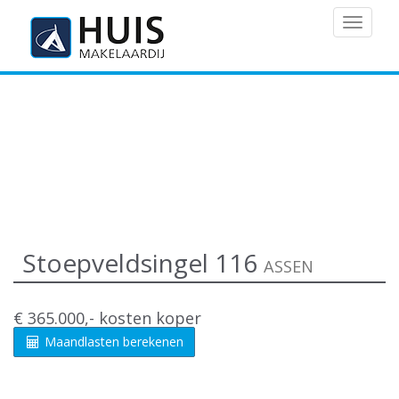
MENU
Stoepveldsingel 116
ASSEN
€ 365.000,- kosten koper
Maandlasten berekenen