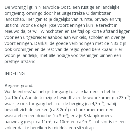
De woning ligt in Nieuwolda-Oost, een rustige en landelijke
omgeving, omringd door het uitgestrekte Oldambtster
landschap. Hier geniet je dagelijks van ruimte, privacy en vrij
uitzicht. Voor de dagelijkse voorzieningen kun je terecht in
Nieuwolda, terwijl Winschoten en Delfzijl op korte afstand liggen
voor een uitgebreider aanbod aan winkels, scholen en overige
voorzieningen. Dankzij de goede verbindingen met de N33 zijn
ook Groningen en de rest van de regio goed bereikbaar. Hier
woon je landelijk, met alle nodige voorzieningen binnen een
prettige afstand.
INDELING
Begane grond:
Via de entree/hal heb je toegang tot alle kamers in het huis
(ca.10m²); Aan de tuinzijde bevindt zich de woonkamer (ca.23m²)
waar je ook toegang hebt tot de berging (ca.4,3m²); nabij
bevindt zich de keuken (ca.8.2m²) en badkamer met een
wastafel en een douche (ca.5m²); er zijn 3 slaapkamers
aanwezig (resp. ca.11m², ca.10m² en ca.9m²). tot slot is er een
zolder dat te bereiken is middels een vlizotrap.