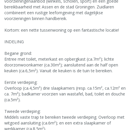
voorzieningenaanbod (winkels, scholen, sport) en een goede
bereikbaarheid met Assen en de stad Groningen. Zuidlaren
combineert een rustige leefomgeving met dagelijkse
voorzieningen binnen handbereik.
Kortom: een nette tussenwoning op een fantastische locatie!
INDELING
Begane grond:
Entree met toilet, meterkast en opbergkast (ca.7m²); lichte
doorzonwoonkamer (ca.30m²); aansluitend aan de half open
keuken (ca.6,5m²). Vanuit de keuken is de tuin te bereiken.
Eerste verdieping:
Overloop (ca.4,5m²) drie slaapkamers (resp. ca.15m², ca.12m² en
ca. 7m²); badkamer voorzien van wastafel, bad, toilet en douche
(ca.5m²).
Tweede verdieping:
Middels vaste trap te bereiken tweede verdieping. Overloop met
witgoed aansluiting (ca.6m²); en een extra slaapkamer of
werkkamer (ca.8,5m²).