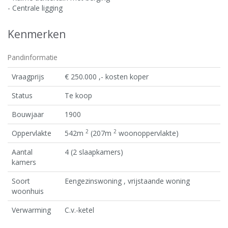
- Centrale ligging
Kenmerken
Pandinformatie
Vraagprijs
€ 250.000 ,- kosten koper
Status
Te koop
Bouwjaar
1900
2
2
Oppervlakte
542m
(207m
woonoppervlakte)
Aantal
4 (2 slaapkamers)
kamers
Soort
Eengezinswoning , vrijstaande woning
woonhuis
Verwarming
C.v.-ketel