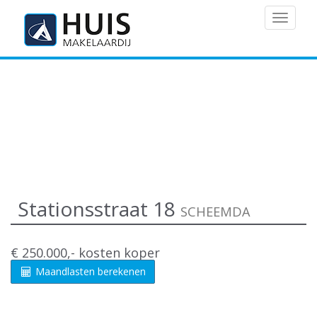
MENU
Stationsstraat 18
SCHEEMDA
€ 250.000,- kosten koper
Maandlasten berekenen