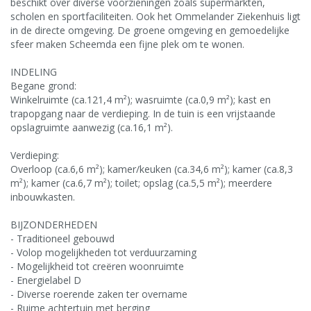
beschikt over diverse voorzieningen zoals supermarkten,
scholen en sportfaciliteiten. Ook het Ommelander Ziekenhuis ligt
in de directe omgeving. De groene omgeving en gemoedelijke
sfeer maken Scheemda een fijne plek om te wonen.
INDELING
Begane grond:
Winkelruimte (ca.121,4 m²); wasruimte (ca.0,9 m²); kast en
trapopgang naar de verdieping. In de tuin is een vrijstaande
opslagruimte aanwezig (ca.16,1 m²).
Verdieping:
Overloop (ca.6,6 m²); kamer/keuken (ca.34,6 m²); kamer (ca.8,3
m²); kamer (ca.6,7 m²); toilet; opslag (ca.5,5 m²); meerdere
inbouwkasten.
BIJZONDERHEDEN
- Traditioneel gebouwd
- Volop mogelijkheden tot verduurzaming
- Mogelijkheid tot creëren woonruimte
- Energielabel D
- Diverse roerende zaken ter overname
- Ruime achtertuin met berging