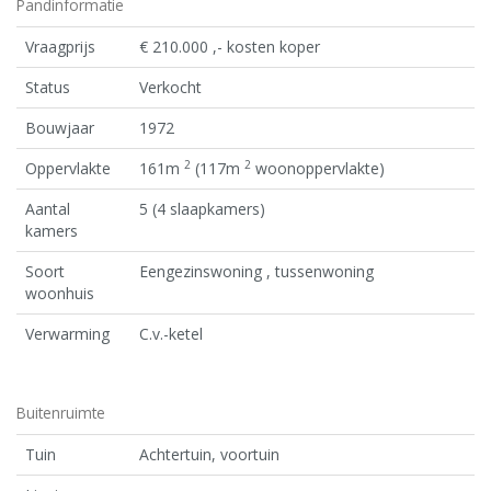
Pandinformatie
Vraagprijs
€ 210.000 ,- kosten koper
Status
Verkocht
Bouwjaar
1972
2
2
Oppervlakte
161m
(117m
woonoppervlakte)
Aantal
5 (4 slaapkamers)
kamers
Soort
Eengezinswoning , tussenwoning
woonhuis
Verwarming
C.v.-ketel
Buitenruimte
Tuin
Achtertuin, voortuin