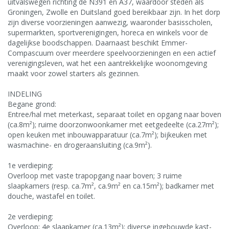
uitvalswegen richting de N391 en A37, waardoor steden als
Groningen, Zwolle en Duitsland goed bereikbaar zijn. In het dorp
zijn diverse voorzieningen aanwezig, waaronder basisscholen,
supermarkten, sportverenigingen, horeca en winkels voor de
dagelijkse boodschappen. Daarnaast beschikt Emmer-
Compascuum over meerdere speelvoorzieningen en een actief
verenigingsleven, wat het een aantrekkelijke woonomgeving
maakt voor zowel starters als gezinnen.
INDELING
Begane grond:
Entree/hal met meterkast, separaat toilet en opgang naar boven
(ca.8m²); ruime doorzonwoonkamer met eetgedeelte (ca.27m²);
open keuken met inbouwapparatuur (ca.7m²); bijkeuken met
wasmachine- en drogeraansluiting (ca.9m²).
1e verdieping:
Overloop met vaste trapopgang naar boven; 3 ruime
slaapkamers (resp. ca.7m², ca.9m² en ca.15m²); badkamer met
douche, wastafel en toilet.
2e verdieping:
Overloop; 4e slaapkamer (ca.13m²); diverse ingebouwde kast-