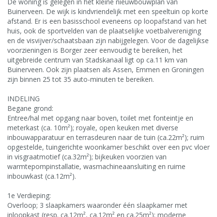
De woning is gelegen in het kleine nieuwbouwplan van
Buinerveen. De wijk is kindvriendelijk met een speeltuin op korte
afstand. Er is een basisschool eveneens op loopafstand van het
huis, ook de sportvelden van de plaatselijke voetbalvereniging
en de visvijver/schaatsbaan zijn nabijgelegen. Voor de dagelijkse
voorzieningen is Borger zeer eenvoudig te bereiken, het
uitgebreide centrum van Stadskanaal ligt op ca.11 km van
Buinerveen. Ook zijn plaatsen als Assen, Emmen en Groningen
zijn binnen 25 tot 35 auto-minuten te bereiken.
INDELING
Begane grond:
Entree/hal met opgang naar boven, toilet met fonteintje en
meterkast (ca. 10m²); royale, open keuken met diverse
inbouwapparatuur en terrasdeuren naar de tuin (ca.22m²); ruim
opgestelde, tuingerichte woonkamer beschikt over een pvc vloer
in visgraatmotief (ca.32m²); bijkeuken voorzien van
warmtepompinstallatie, wasmachineaansluiting en ruime
inbouwkast (ca.12m²).
1e Verdieping:
Overloop; 3 slaapkamers waaronder één slaapkamer met
inloopkast (resp. ca.12m², ca.12m² en ca.25m²); moderne