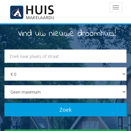
MENU
Vind uw nieuwe droomhuis!
Zoek
naar
plaats
of
Prijs
straat
van
Prijs
tot
Zoek