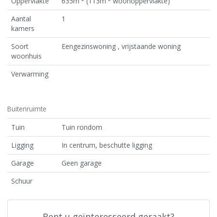
Oppervlakte
635m
(113m
woonoppervlakte)
Aantal
1
kamers
Soort
Eengezinswoning , vrijstaande woning
woonhuis
Verwarming
Buitenruimte
Tuin
Tuin rondom
Ligging
In centrum, beschutte ligging
Garage
Geen garage
Schuur
Bent u geïnteresseerd geraakt?